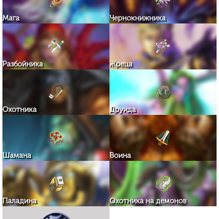
Мага
Чернокнижника
Разбойника
Жреца
Охотника
Друида
Шамана
Воина
Паладина
Охотника на демонов