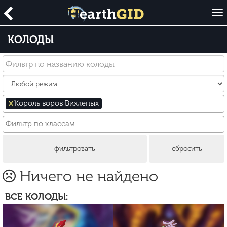
O
p
e
КОЛОДЫ
n
×
Король воров Вихлепых
Ничего не найдено
ВСЕ КОЛОДЫ: