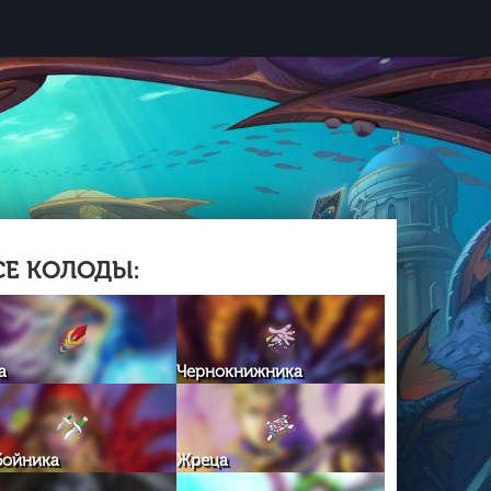
СЕ КОЛОДЫ:
а
Чернокнижника
бойника
Жреца