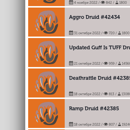
4 ноября 2022
/
842 /
1800
Aggro Druid #42434
31 октября 2022
/
720 /
1800
Updated Guff Is TUFF Dr
21 октября 2022
/
959 /
1456
Deathrattle Druid #4238
18 октября 2022
/
813 /
1308
Ramp Druid #42385
18 октября 2022
/
807 /
1924