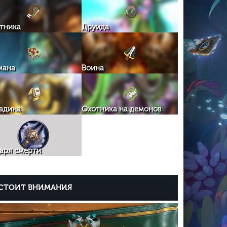
тника
Друида
мана
Воина
адина
Охотника на демонов
аря смерти
СТОИТ ВНИМАНИЯ