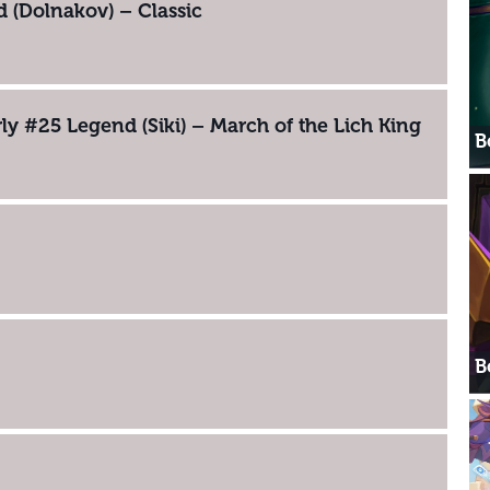
d (Dolnakov) – Classic
ly #25 Legend (Siki) – March of the Lich King
В
В
0