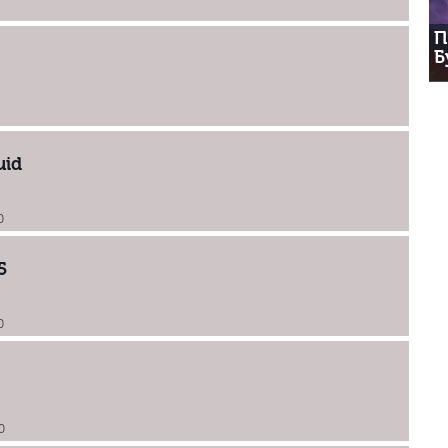
П
Б
uid
0
5
0
0