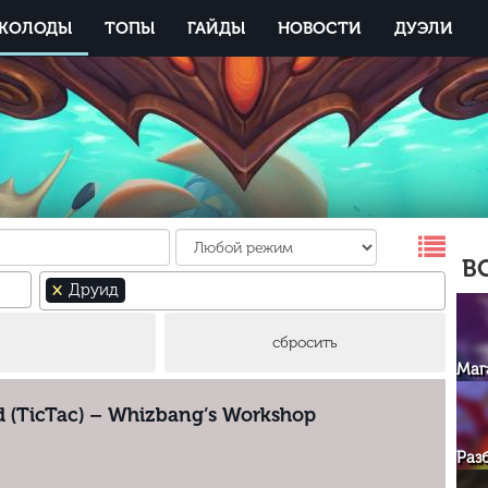
КОЛОДЫ
ТОПЫ
ГАЙДЫ
НОВОСТИ
ДУЭЛИ
В
×
Друид
Маг
 (TicTac) – Whizbang’s Workshop
Раз