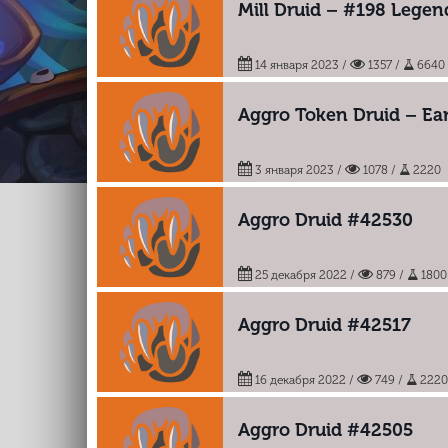
Mill Druid – #198 Legen
14 января 2023
/
1357 /
6640
Aggro Token Druid – Ear
3 января 2023
/
1078 /
2220
Aggro Druid #42530
25 декабря 2022
/
879 /
1800
Aggro Druid #42517
16 декабря 2022
/
749 /
222
Aggro Druid #42505