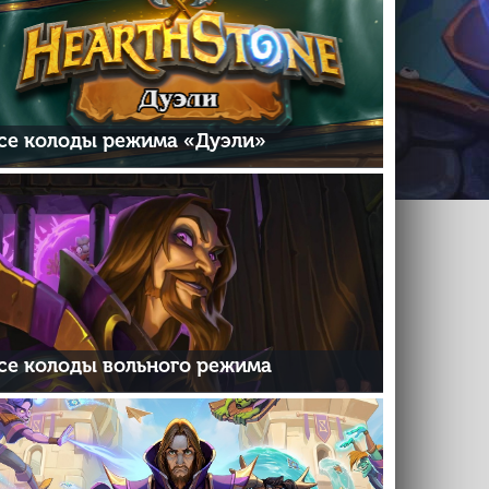
се колоды режима «Дуэли»
се колоды вольного режима