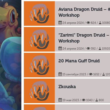
Aviana Dragon Druid – 
Workshop
24 апреля 2024
/
824 /
1008
“Zarimi” Dragon Druid 
Workshop
24 апреля 2024
/
592 /
1092
20 Mana Guff Druid
15 сентября 2023
/
1652 /
12
Zkouska
19 мая 2023
/
1040 /
800