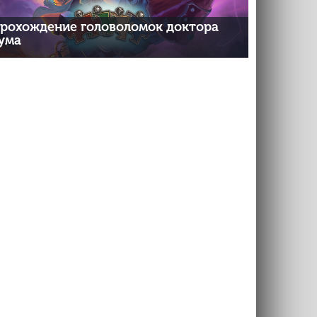
рохождение головоломок доктора
ума