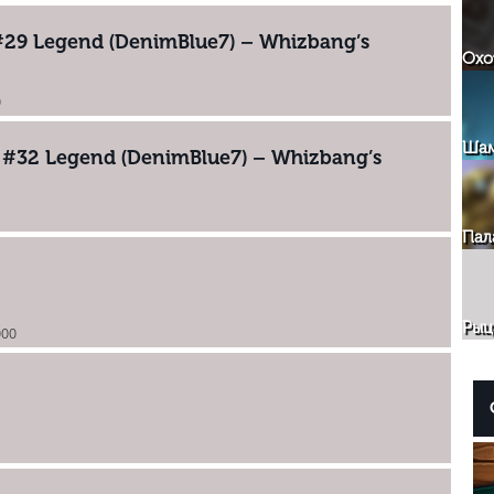
#29 Legend (DenimBlue7) – Whizbang’s
Охо
0
Ша
– #32 Legend (DenimBlue7) – Whizbang’s
0
Пал
Рыц
000