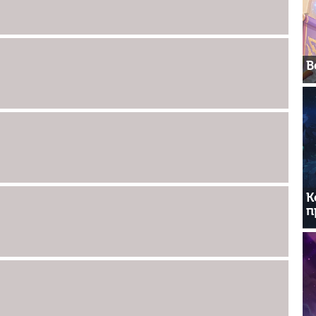
В
К
п