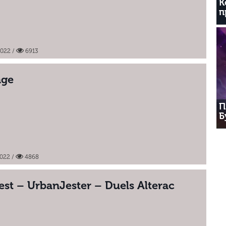
К
п
2022
/
6913
age
П
Б
2022
/
4868
iest – UrbanJester – Duels Alterac