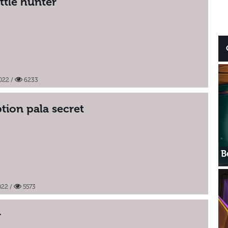
ttle hunter
022
/
6233
ion pala secret
В
022
/
5573
r