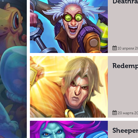
Deathra
10 апреля 2
Redempt
20 марта 2
Sheepe