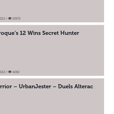
2022
/
10972
oque’s 12 Wins Secret Hunter
2022
/
4282
rrior – UrbanJester – Duels Alterac