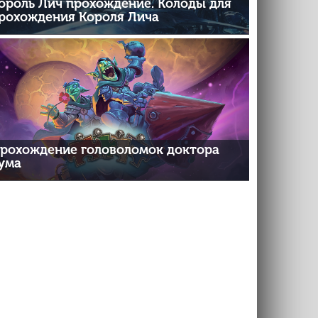
ороль Лич прохождение. Колоды для
рохождения Короля Лича
рохождение головоломок доктора
ума