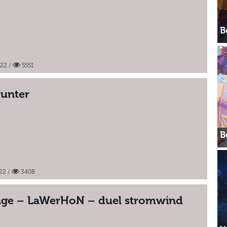
В
022
/
5551
unter
В
22
/
3408
age – LaWerHoN – duel stromwind