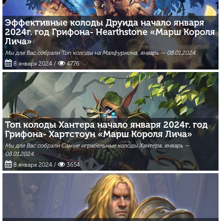
Эффективные колоды Друида начало января
2024г. год Грифона- Hearthstone «Марш Короля
Лича»
Мы для Вас собрали Топ колоды на Малфуриона, январь — 08.01.2024.
8 января 2024
/
4776
Топ колоды Хантера начало января 2024г. год
Грифона- Хартстоун «Марш Короля Лича»
Мы для Вас собрали Самые играбельные колоды Хантера, январь —
08.01.2024.
8 января 2024
/
3654