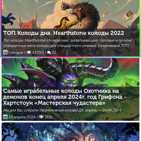
ТОП Колоды дня. Hearthstone колоды 2022
Топ колоды Hearthstone! Интересные, захватывающие, топовые и лучшие
стандартные мета колоды для стандартного режима. Ежедневный ТОП.
Сегодня
/
437515 /
22
Самые играбельные колоды Охотника на
демонов конец апреля 2024г. год Грифона -
Хартстоун «Мастерская чудастера»
Мы для Вас собрали Эффективные колоды ДХ, апрель — 24.04.2024.
24 апреля 2024
/
3651