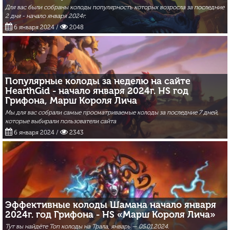
Для вас были собраны колоды популярность которых возросла за последние
2 дня - начало января 2024г.
6 января 2024
/
2048
Популярные колоды за неделю на сайте
HearthGid - начало января 2024г. HS год
Грифона, Марш Короля Лича
Мы для вас собрали cамые просматриваемые колоды за последние 7 дней,
которые выбирали пользователи сайта
6 января 2024
/
2343
Эффективные колоды Шамана начало января
2024г. год Грифона - HS «Марш Короля Лича»
Тут вы найдёте Топ колоды на Трала, январь — 05.01.2024.