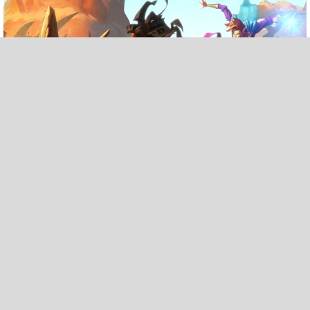
Популярные колоды Вольного формата для
каждого класса / Марш Короля Лича - начало
января 2024г.
Мы подготовили для вас подборку самых лучших колод вольного режима
4 января 2024
/
6544
Топовые колоды Мага начало января 2024г. год
Грифона - HS «Марш Короля Лича»
Мы для Вас собрали Топ колоды Джайна, январь — 04.01.2024.
4 января 2024
/
3116