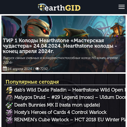
O
p
e
n
ТИР 1 Колоды Hearthstone «Мастерская
чудастера» 24.04.2024. Hearthstone колоды -
конец апреля 2024г.
Выпуск самых сильных и конкурентноспособных колод HS конец апреля
2024г.
24 апреля 2024
/
7292
Популярные сегодня
dab’s Wild Dude Paladin – Hearthstone Wild Open F
Malygos Druid – #29 Legend (moso) – Uldum Doo
Death Bunnies MK II (rasta mon update)
Hosty’s Heroes of Cards 4 Control Warlock
RENMEN’s Cube Warlock – HCT 2018 EU Winter Pla