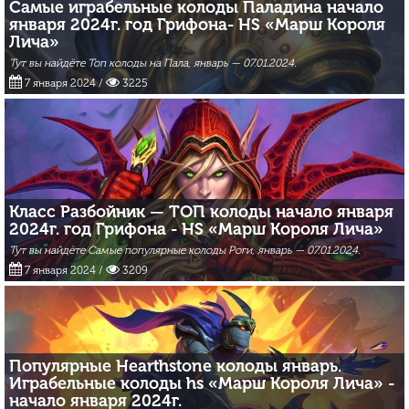
Самые играбельные колоды Паладина начало
января 2024г. год Грифона- HS «Марш Короля
Лича»
Тут вы найдёте Топ колоды на Пала, январь — 07.01.2024.
7 января 2024
/
3225
Класс Разбойник — ТОП колоды начало января
2024г. год Грифона - HS «Марш Короля Лича»
Тут вы найдёте Самые популярные колоды Роги, январь — 07.01.2024.
7 января 2024
/
3209
Популярные Hearthstone колоды январь.
Играбельные колоды hs «Марш Короля Лича» -
начало января 2024г.