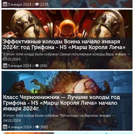
5 января 2024
/
2238
Эффективные колоды Воина начало января
2024г. год Грифона - HS «Марш Короля Лича»
В этом топе колод были собраны Самые популярные колоды Вара, январь —
05.01.2024.
5 января 2024
/
1916
Класс Чернокнижник — Лучшие колоды год
Грифона - HS «Марш Короля Лича» начало
января 2024г.
В этом топе колод были собраны Топ колоды на Варлока, январь —
04.01.2024.
4 января 2024
/
1885