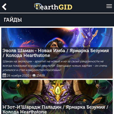
O
p
e
ГАЙДЫ
n
Эволв Шаман - Новая Имба / Ярмарка Безумия
/ Колода Hearthstone
Шаман на эволюции - архетип не новый и из-за своей рандомности не
всегда показывал хороший результат. Благодаря новым картам - он очень
усилился и стал конкурентноспособным!
26 ноября 2020
/
15409
Н'Зот-И'Шарадж Паладин / Ярмарка Безумия /
Колода Hearthstone