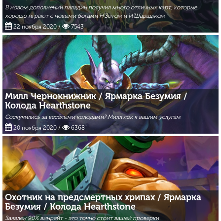
В новом дополнении паладин получил много отличных карт, которые
хорошо играют с новыми богами Н'Зотом и И'Шараджом
22 ноября 2020
/
7543
Милл Чернокнижник / Ярмарка Безумия /
Колода Hearthstone
Соскучились за весёлыми колодами? Милл лок к вашим услугам
20 ноября 2020
/
6368
Охотник на предсмертных хрипах / Ярмарка
Безумия / Колода Hearthstone
Заявлен 90% винрейт - это точно стоит вашей проверки