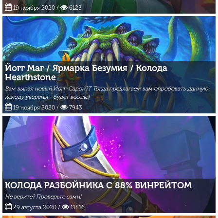
19 ноября 2020
/
6123
Йогг Маг / Ярмарка Безумия / Колода
Hearthstone
Вам выпал новый Йогг-Сарон?Т Тогда предлагаем вам опробовать данную
колоду уверены - будет весело!
19 ноября 2020
/
7943
КОЛОДА РАЗБОЙНИКА С 88% ВИНРЕЙТОМ
Не верите? Проверьте сами!
29 августа 2020
/
11816