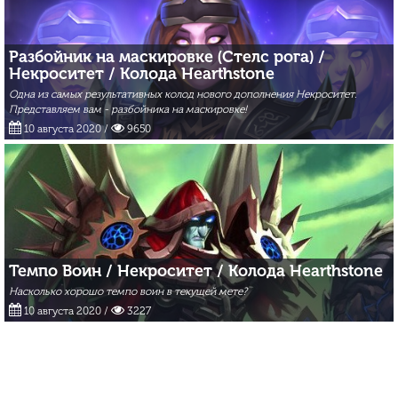
Разбойник на маскировке (Стелс рога) /
Некроситет / Колода Hearthstone
Одна из самых результативных колод нового дополнения Некроситет.
Представляем вам - разбойника на маскировке!
10 августа 2020
/
9650
Темпо Воин / Некроситет / Колода Hearthstone
Насколько хорошо темпо воин в текущей мете?
10 августа 2020
/
3227