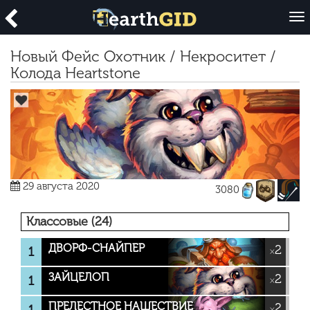
O
p
e
Новый Фейс Охотник / Некроситет /
n
Колода Heartstone
29 августа 2020
3080
Классовые (24)
ДВОРФ-СНАЙПЕР
2
1
×
ЗАЙЦЕЛОП
2
1
×
ПРЕЛЕСТНОЕ НАШЕСТВИЕ
2
1
×