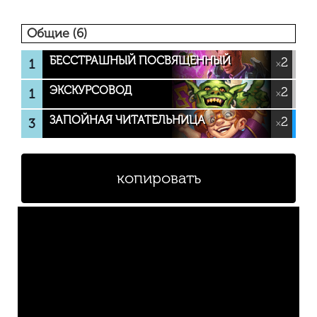
Общие (6)
БЕССТРАШНЫЙ ПОСВЯЩЕННЫЙ
2
1
×
ЭКСКУРСОВОД
2
1
×
ЗАПОЙНАЯ ЧИТАТЕЛЬНИЦА
2
3
×
копировать