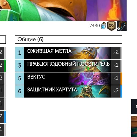
7480
Общие (6)
ОЖИВШАЯ МЕТЛА
2
2
1
×
ПРАВДОПОДОБНЫЙ ПОСЕТИТЕЛЬ
2
1
3
×
ВЕКТУС
2
1
5
×
ЗАЩИТНИК ХАРТУТА
1
2
6
×
1
2
1