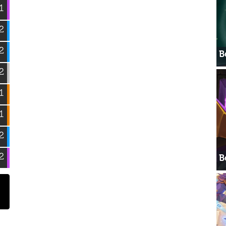
1
2
2
В
2
1
1
2
2
В