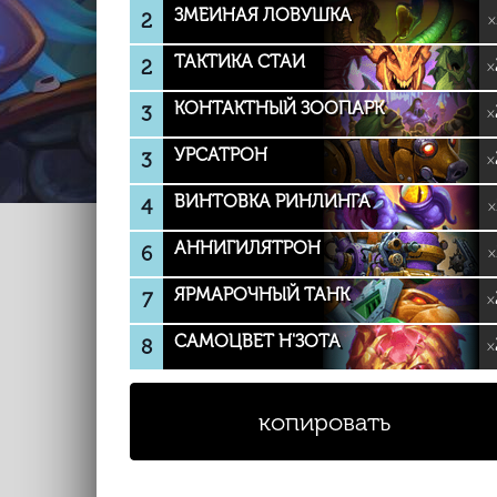
ЗМЕИНАЯ ЛОВУШКА
2
×
ТАКТИКА СТАИ
2
×
КОНТАКТНЫЙ ЗООПАРК
3
×
УРСАТРОН
3
×
ВИНТОВКА РИНЛИНГА
4
×
АННИГИЛЯТРОН
6
×
ЯРМАРОЧНЫЙ ТАНК
7
×
САМОЦВЕТ Н'ЗОТА
8
×
копировать