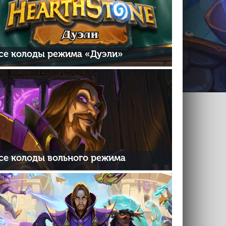
се колоды режима «Дуэли»
се колоды вольного режима