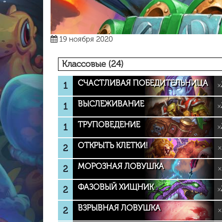
19 ноября 2020
Классовые (24)
СЧАСТЛИВАЯ ПОБЕДИТЕЛЬНИЦА
1
×
ВЫСЛЕЖИВАНИЕ
1
×
ТРУПОВЕДЕНИЕ
1
×
ОТКРЫТЬ КЛЕТКИ!
2
×
МОРОЗНАЯ ЛОВУШКА
2
×
ФАЗОВЫЙ ХИЩНИК
2
×
ВЗРЫВНАЯ ЛОВУШКА
2
×