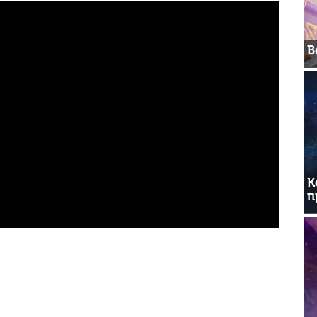
В
К
п