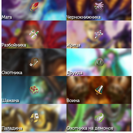
Мага
Чернокнижника
Разбойника
Жреца
Охотника
Друида
Шамана
Воина
Паладина
Охотника на демонов