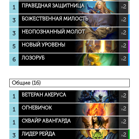
ПРАВЕДНАЯ ЗАЩИТНИЦА
2
1
×
БОЖЕСТВЕННАЯ МИЛОСТЬ
2
3
×
НЕОПОЗНАННЫЙ МОЛОТ
2
3
×
НОВЫЙ УРОВЕНЬ!
2
5
×
ЛОЗОРУБ
2
6
×
Общие (16)
ВЕТЕРАН АКЕРУСА
2
1
×
ОГНЕВИЧОК
2
1
×
СКВАЙР АВАНГАРДА
2
1
×
ЛИДЕР РЕЙДА
2
3
×