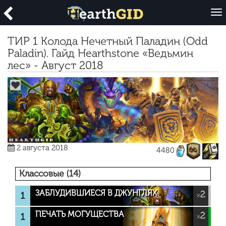
O
p
e
ТИР 1 Колода Нечетный Паладин (Odd
n
Paladin). Гайд Hearthstone «Ведьмин
лес» - Август 2018
2 августа 2018
4480
Классовые (14)
ЗАБЛУДИВШИЕСЯ В ДЖУНГЛЯХ
2
1
×
ПЕЧАТЬ МОГУЩЕСТВА
2
1
×