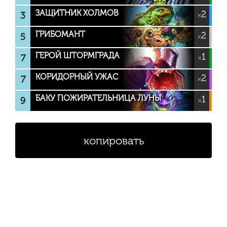
ЗАЩИТНИК ХОЛМОВ
2
3
×
ГРИБОМАНТ
2
5
×
ГЕРОЙ ШТОРМГРАДА
1
7
×
КОРИДОРНЫЙ УЖАС
2
7
×
БАКУ ПОЖИРАТЕЛЬНИЦА ЛУНЫ
1
9
×
копировать