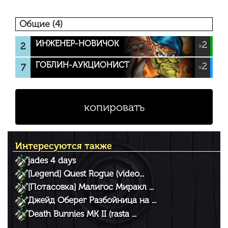
Общие (4)
ИНЖЕНЕР-НОВИЧОК
2
2
×
ГОБЛИН-АУКЦИОНИСТ
2
7
×
копировать
Интересуются также
jades 4 days
[Legend] Quest Rogue (video...
[Потасовка] Малигос Миракл ...
Джейд Оберег Разбойница на ...
Death Bunnies MK II (rasta ...