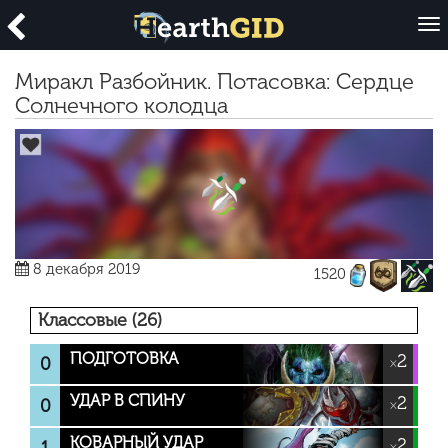
O
p
e
Миракл Разбойник. Потасовка: Сердце
n
Солнечного колодца
8 декабря 2019
1520
Классовые (26)
ПОДГОТОВКА
2
0
×
УДАР В СПИНУ
2
0
×
КОВАРНЫЙ УДАР
2
×