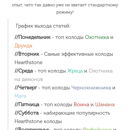
опыт, чего так давно уже не хватает стандартному
режиму!
График выхода статей:
//Понедельник
- топ колоды
Охотника
и
Друида
//Вторник
- Самые эффективные колоды
Hearthstone
//Среда
- топ колоды
Жреца
и
Охотника
на демонов
//Четверг
- топ колоды
Чернокнижника
и
Мага
//Пятница
- топ колоды
Воина
и
Шамана
//Суббота
- набирающие популярность
Hearthstone колоды
//Воскресенье
- топ колоды
Разбойника
и