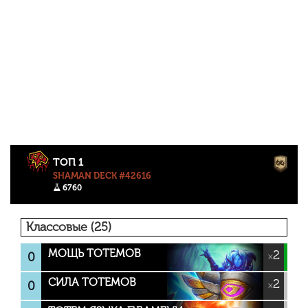
ТОП 1
SHAMAN DECK #42616
6760
Классовые (25)
МОЩЬ ТОТЕМОВ
2
0
×
СИЛА ТОТЕМОВ
2
0
×