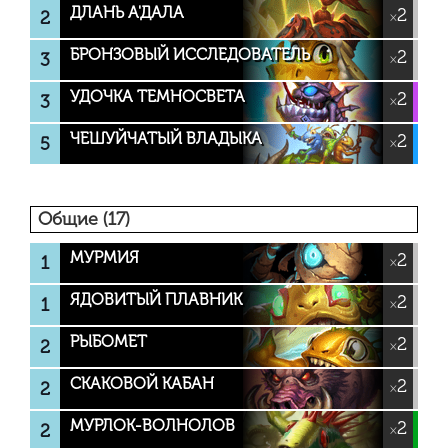
ДЛАНЬ А'ДАЛА
2
2
×
БРОНЗОВЫЙ ИССЛЕДОВАТЕЛЬ
2
3
×
УДОЧКА ТЕМНОСВЕТА
2
3
×
ЧЕШУЙЧАТЫЙ ВЛАДЫКА
2
5
×
Общие (17)
МУРМИЯ
2
1
×
ЯДОВИТЫЙ ПЛАВНИК
2
1
×
РЫБОМЕТ
2
2
×
СКАКОВОЙ КАБАН
2
2
×
МУРЛОК-ВОЛНОЛОВ
2
2
×