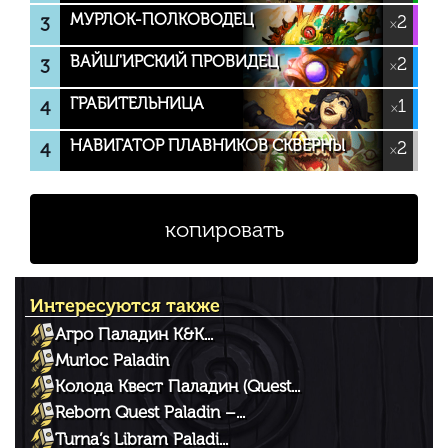
МУРЛОК-ПОЛКОВОДЕЦ
2
3
×
ВАЙШ'ИРСКИЙ ПРОВИДЕЦ
2
3
×
ГРАБИТЕЛЬНИЦА
1
4
×
НАВИГАТОР ПЛАВНИКОВ СКВЕРНЫ
2
4
×
копировать
Интересуются также
Агро Паладин К&К...
Murloc Paladin
Колода Квест Паладин (Quest...
Reborn Quest Paladin –...
Turna’s Libram Paladi...