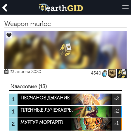
O
p
e
Weapon murloc
n
23 апреля 2020
4540
Классовые (13)
ПЕСЧАНОЕ ДЫХАНИЕ
2
1
×
ПЛЕННЫЕ ЛУЧЕЖАБРЫ
2
1
×
МУРГУР МОРГАРГЛ
1
2
×