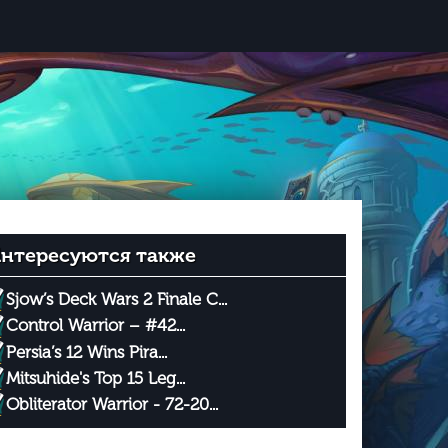
нтересуются также
Sjow’s Deck Wars 2 Finale C...
Control Warrior – #42...
Persia’s 12 Wins Pira...
Mitsuhide's Top 15 Leg...
Obliterator Warrior - 72-20...