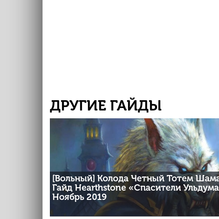
ДРУГИЕ ГАЙДЫ
[Вольный] Колода Четный Тотем Шама
Гайд Hearthstone «Спасители Ульдума»
Ноябрь 2019