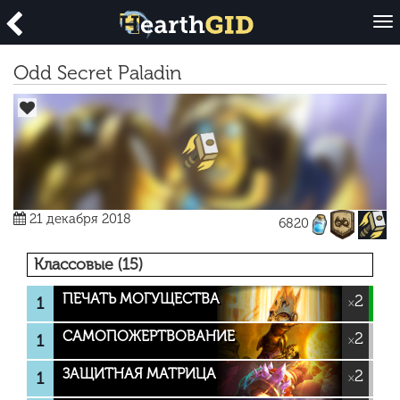
O
p
e
Odd Secret Paladin
n
21 декабря 2018
6820
Классовые (15)
ПЕЧАТЬ МОГУЩЕСТВА
2
1
×
САМОПОЖЕРТВОВАНИЕ
2
1
×
ЗАЩИТНАЯ МАТРИЦА
2
1
×