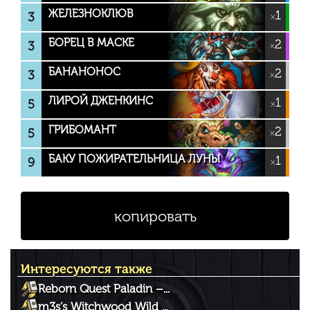
ЖЕЛЕЗНОКЛЮВ
1
3
×
БОРЕЦ В МАСКЕ
2
3
×
БАНАНОНОС
2
3
×
ЛИРОЙ ДЖЕНКИНС
1
5
×
ГРИБОМАНТ
2
5
×
БАКУ ПОЖИРАТЕЛЬНИЦА ЛУНЫ
1
9
×
копировать
Интересуются также
Reborn Quest Paladin –...
m3s’s Witchwood Wild ...