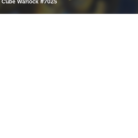
Cube Warlock #7025