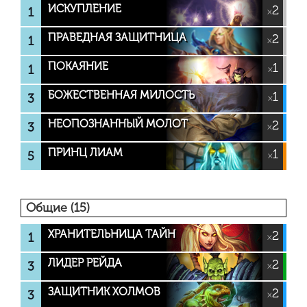
ИСКУПЛЕНИЕ
2
1
×
ПРАВЕДНАЯ ЗАЩИТНИЦА
2
1
×
ПОКАЯНИЕ
1
1
×
БОЖЕСТВЕННАЯ МИЛОСТЬ
1
3
×
НЕОПОЗНАННЫЙ МОЛОТ
2
3
×
ПРИНЦ ЛИАМ
1
5
×
Общие (15)
ХРАНИТЕЛЬНИЦА ТАЙН
2
1
×
ЛИДЕР РЕЙДА
2
3
×
ЗАЩИТНИК ХОЛМОВ
2
3
×