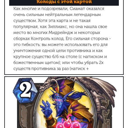
Колоды с этой картой
Как многие и подозревали, Сиамат оказался
очень сильным нейтральным легендарным
существом. Хотя эта карта и не такая
популярная, как Зиллиакс, но она нашла свое
место во многих Мидрейндж и некоторых
сборках Контроль колод. Его сильная сторона -
это гибкость: вы можете использовать его для
уничтожения одной цели противника и как
крупное существо 6/6 на столе (с натиском и
божественным щитом); или чтобы убрать 2х
существ противника за раз (натиск +
неистовство ветра); или чтобы создать большую
угрозу, которую трудно убрать (неистовство
ветра + божественный щит); или можете
поставить его в виде провокации, между Агро
игроком и вами (провокация + божественный
щит).