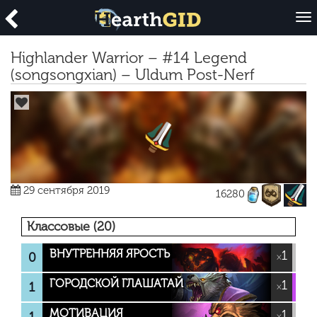
O
p
e
Highlander Warrior – #14 Legend
n
(songsongxian) – Uldum Post-Nerf
29 сентября 2019
16280
Классовые (20)
ВНУТРЕННЯЯ ЯРОСТЬ
1
0
×
ГОРОДСКОЙ ГЛАШАТАЙ
1
1
×
МОТИВАЦИЯ
1
×