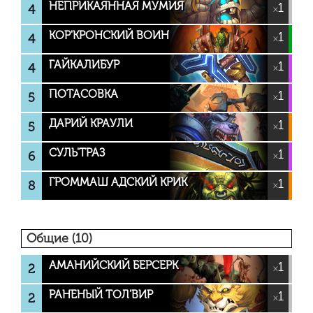
НЕПРИКАЯННАЯ МУМИЯ
1
4
×
КОР'КРОНСКИЙ ВОИН
1
4
×
ГАЙКАЛИБУР
1
4
×
ПОТАСОВКА
1
5
×
ДАРИЙ КРАУЛИ
1
5
×
СУЛЬ'ТРАЗ
1
6
×
ГРОММАШ АДСКИЙ КРИК
1
8
×
Общие (10)
АМАНИЙСКИЙ БЕРСЕРК
1
2
×
РАНЕНЫЙ ТОЛ'ВИР
1
2
×