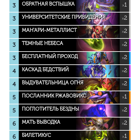
ОБРАТНАЯ ВСПЫШКА
1
3
×
УНИВЕРСИТЕТСКИЕ ПРИВИДЕНИЯ
2
3
×
МАН'АРИ-МЕТАЛЛИСТ
2
3
×
ТЕМНЫЕ НЕБЕСА
2
3
×
БЕСПЛАТНЫЙ ПРОХОД
2
3
×
КАСКАД БЕДСТВИЙ
2
4
×
ВЫДУВАТЕЛЬНИЦА ОГНЯ
2
4
×
ПОСЛАННИК РЖАВОВИКС
1
5
×
ПОГЛОТИТЕЛЬ БЕЗДНЫ
2
5
×
МАТЬ ВЫВОДКА
2
6
×
БИЛЕТИКУС
1
6
×