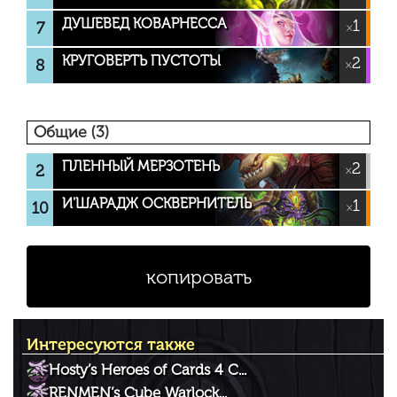
ДУШЕВЕД КОВАРНЕССА
1
7
×
КРУГОВЕРТЬ ПУСТОТЫ
2
8
×
Общие (3)
ПЛЕННЫЙ МЕРЗОТЕНЬ
2
2
×
И'ШАРАДЖ ОСКВЕРНИТЕЛЬ
1
10
×
копировать
Интересуются также
Hosty’s Heroes of Cards 4 C...
RENMEN’s Cube Warlock...