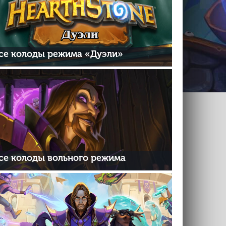
се колоды режима «Дуэли»
се колоды вольного режима