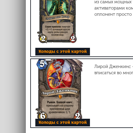
из самых мощных 
активаторами комб
оппонент просто 
Колоды с этой картой
Лирой Дженкинс -
вписаться во мно
Колоды с этой картой