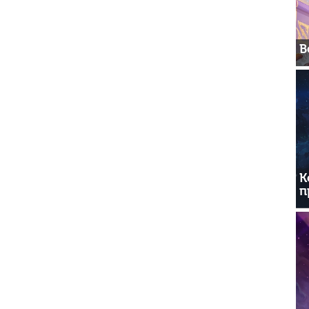
В
К
п