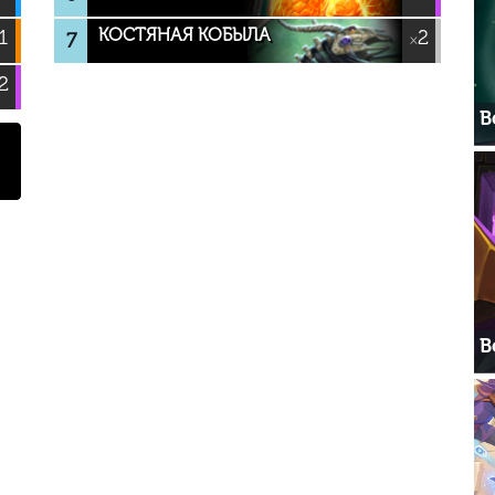
КОСТЯНАЯ КОБЫЛА
1
2
7
×
2
В
В