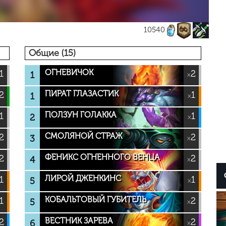
10540
Общие (15)
ОГНЕВИЧОК
1
2
1
×
ПИРАТ ГЛАЗАСТИК
2
1
1
×
ПОЛЗУН ГОЛАККА
1
1
2
×
СМОЛЯНОЙ СТРАЖ
2
2
3
×
ФЕНИКС ОГНЕННОГО ВЕНЦА
2
2
4
×
ЛИРОЙ ДЖЕНКИНС
1
1
5
×
КОБАЛЬТОВЫЙ ГУБИТЕЛЬ
1
2
5
×
ВЕСТНИК ЗАРЕВА
2
2
6
×