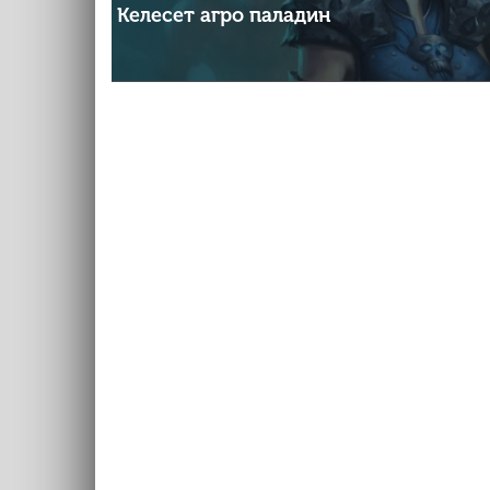
Келесет агро паладин