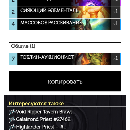
2
СИЯЮЩИЙ ЭЛЕМЕНТАЛЬ
1
2
×
МАССОВОЕ РАССЕИВАНИЕ
1
4
×
Общие (1)
ГОБЛИН-АУКЦИОНИСТ
1
7
×
копировать
Интересуются также
Void Ripper Tavern Brawl
Galakrond Priest #27462
Highlander Priest – #...