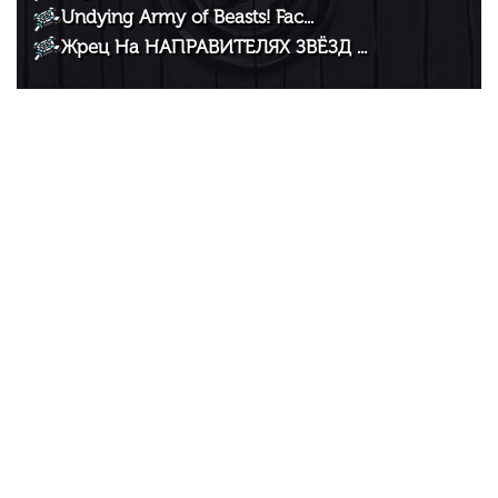
Undying Army of Beasts! Fac...
Жрец На НАПРАВИТЕЛЯХ ЗВЁЗД ...