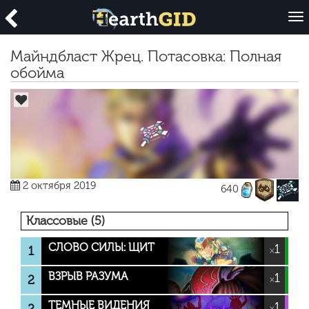
O
p
e
Майндбласт Жрец. Потасовка: Полная
n
обойма
2 октября 2019
640
Классовые (5)
СЛОВО СИЛЫ: ЩИТ
1
1
×
ВЗРЫВ РАЗУМА
1
2
×
ТЕМНЫЕ ВИДЕНИЯ
1
×