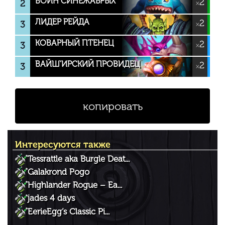
ВОИН СИНЕЖАБРЫХ
2
2
×
ЛИДЕР РЕЙДА
2
3
×
КОВАРНЫЙ ПТЕНЕЦ
2
3
×
ВАЙШ'ИРСКИЙ ПРОВИДЕЦ
2
3
×
копировать
Интересуются также
Tessrattle aka Burgle Deat...
Galakrond Pogo
Highlander Rogue – Ea...
jades 4 days
EerieEgg’s Classic Pi...