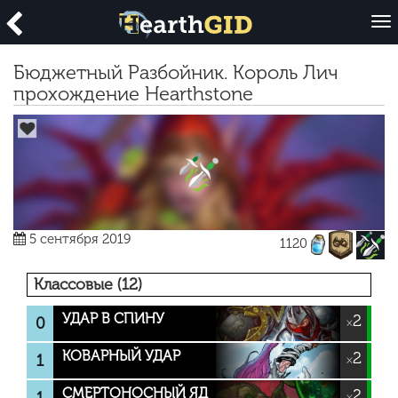
O
p
e
Бюджетный Разбойник. Король Лич
n
прохождение Hearthstone
5 сентября 2019
1120
Классовые (12)
УДАР В СПИНУ
2
0
×
КОВАРНЫЙ УДАР
2
1
×
СМЕРТОНОСНЫЙ ЯД
2
×