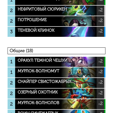
1
НЕФРИТОВЫЙ СЮРИКЕН
2
2
×
ПОТРОШЕНИЕ
2
2
×
ТЕНЕВОЙ КЛИНОК
2
3
×
Общие (18)
ОРАКУЛ ТЕМНОЙ ЧЕШУИ
2
1
×
МУРЛОК-ВОЛНОМУТ
2
1
×
СНАЙПЕР СВИСТОЖАБРЫХ
2
2
×
ОЗЕРНЫЙ ОХОТНИК
2
2
×
МУРЛОК-ВОЛНОЛОВ
2
2
×