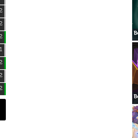
2
2
В
2
1
2
2
2
В