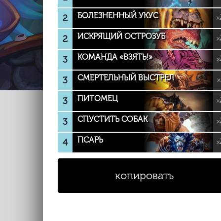
БОЛЕЗНЕННЫЙ УКУС
2
×
ИСКРЯЩИЙ ОСТРОЗУБ
2
×
КОМАНДА «ВЗЯТЬ!»
3
×
СМЕРТЕЛЬНЫЙ ВЫСТРЕЛ
3
×
ПИТОМЕЦ
3
×
СПУСТИТЬ СОБАК
3
×
ПСАРЬ
4
×
копировать