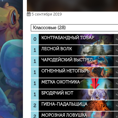
5 сентября 2019
Классовые (28)
КОНТРАБАНДНЫЙ ТОВАР
0
×
ЛЕСНОЙ ВОЛК
1
×
ЧАРОДЕЙСКИЙ ВЫСТРЕЛ
1
×
ОГНЕННЫЙ НЕТОПЫРЬ
1
×
МЕТКА ОХОТНИКА
1
×
БРОДЯЧИЙ КОТ
1
×
ГИЕНА-ПАДАЛЬЩИЦА
2
×
МОРОЗНАЯ ЛОВУШКА
2
×