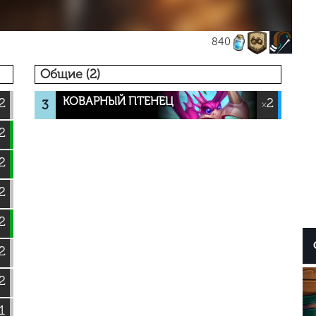
840
Общие (2)
КОВАРНЫЙ ПТЕНЕЦ
2
2
3
×
2
2
2
2
2
2
1