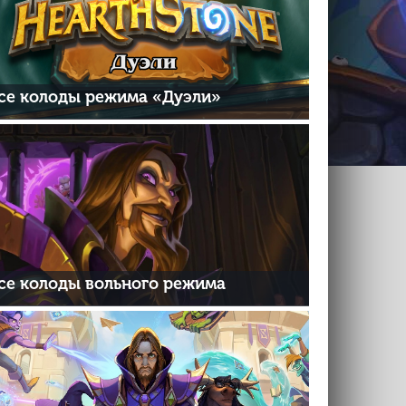
се колоды режима «Дуэли»
се колоды вольного режима