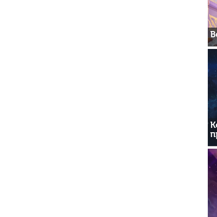
В
К
п