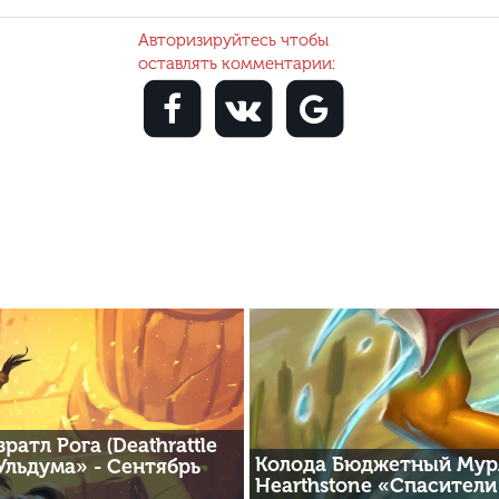
Авторизируйтесь чтобы
оставлять комментарии:
ратл Рога (Deathrattle
Колода Бюджетный Мурл
Ульдума» - Сентябрь
Hearthstone «Спасители